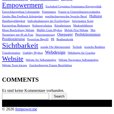
Empowerment
Enclothed Cognition Feminismus Körperpolitik
Entwicklungsphase Lebensmitte
Feminismus
Frauen in Unternehmensvorständen
Haltung
Gender Bias Feedback Arbeitsplatz
geschlechtergerechte Sprache Beruf
Handlungsfähigkeit
Individualisierung der Erschöpfung
Information Scent
Karrierefrau Bedeutung
Kulturrevolution
Künstlerinnen
Maskenbildnerei
Menü Beschriftung Website
Midlife Crisis Mythos
Mobile First Website
Mut
Onepager
Perfektionismus
Neuanfang mit 40 als Frau
Neuorientierung
Positionierung
Powerfrau Begriff
PR
Resilienzkritik
Sichtbarkeit
soziale Uhr Altersnormen
Technik
toxische Resilienz
Webdesign
Transformation
Usability Mythos
Webdesign für Coaches
Website
Website für Selbstständige
Website Navigation Selbstständige
Website Texte kürzen
Zuschreibungen Frauen Berufsleben
COMMENTS
Es sind keine Kommentare vorhanden.
S
Search
u
c
h
© 2026
fempower.me
e
S