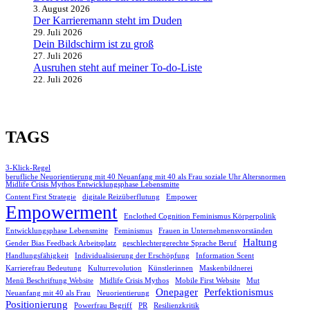
3. August 2026
Der Karrieremann steht im Duden
29. Juli 2026
Dein Bildschirm ist zu groß
27. Juli 2026
Ausruhen steht auf meiner To-do-Liste
22. Juli 2026
TAGS
3-Klick-Regel
berufliche Neuorientierung mit 40 Neuanfang mit 40 als Frau soziale Uhr Altersnormen
Midlife Crisis Mythos Entwicklungsphase Lebensmitte
Content First Strategie
digitale Reizüberflutung
Empower
Empowerment
Enclothed Cognition Feminismus Körperpolitik
Entwicklungsphase Lebensmitte
Feminismus
Frauen in Unternehmensvorständen
Haltung
Gender Bias Feedback Arbeitsplatz
geschlechtergerechte Sprache Beruf
Handlungsfähigkeit
Individualisierung der Erschöpfung
Information Scent
Karrierefrau Bedeutung
Kulturrevolution
Künstlerinnen
Maskenbildnerei
Menü Beschriftung Website
Midlife Crisis Mythos
Mobile First Website
Mut
Onepager
Perfektionismus
Neuanfang mit 40 als Frau
Neuorientierung
Positionierung
Powerfrau Begriff
PR
Resilienzkritik