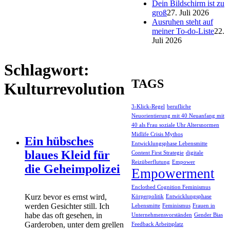
Dein Bildschirm ist zu
groß
27. Juli 2026
Ausruhen steht auf
meiner To-do-Liste
22.
Juli 2026
Schlagwort:
TAGS
Kulturrevolution
3-Klick-Regel
berufliche
Neuorientierung mit 40 Neuanfang mit
40 als Frau soziale Uhr Altersnormen
Midlife Crisis Mythos
Ein hübsches
Entwicklungsphase Lebensmitte
blaues Kleid für
Content First Strategie
digitale
Reizüberflutung
Empower
die Geheimpolizei
Empowerment
Enclothed Cognition Feminismus
Kurz bevor es ernst wird,
Körperpolitik
Entwicklungsphase
werden Gesichter still. Ich
Lebensmitte
Feminismus
Frauen in
habe das oft gesehen, in
Unternehmensvorständen
Gender Bias
Garderoben, unter dem grellen
Feedback Arbeitsplatz