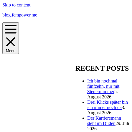
Skip to content
blog.fempower.me
Menu
RECENT POSTS
Ich bin nochmal
fünfzehn, nur mit
Steuernummer
5.
August 2026
Drei Klicks später bin
ich immer noch da
3.
August 2026
Der Karrieremann
steht im Duden
29. Juli
2026