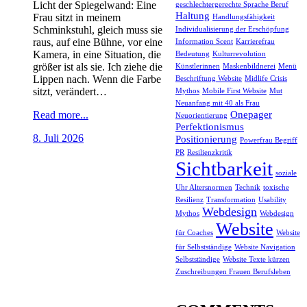
Licht der Spiegelwand: Eine
geschlechtergerechte Sprache Beruf
Haltung
Frau sitzt in meinem
Handlungsfähigkeit
Schminkstuhl, gleich muss sie
Individualisierung der Erschöpfung
raus, auf eine Bühne, vor eine
Information Scent
Karrierefrau
Kamera, in eine Situation, die
Bedeutung
Kulturrevolution
größer ist als sie. Ich ziehe die
Künstlerinnen
Maskenbildnerei
Menü
Lippen nach. Wenn die Farbe
Beschriftung Website
Midlife Crisis
sitzt, verändert…
Mythos
Mobile First Website
Mut
Neuanfang mit 40 als Frau
Onepager
Read more...
Neuorientierung
Perfektionismus
8. Juli 2026
Positionierung
Powerfrau Begriff
PR
Resilienzkritik
Sichtbarkeit
soziale
Uhr Altersnormen
Technik
toxische
Resilienz
Transformation
Usability
Webdesign
Mythos
Webdesign
Website
für Coaches
Website
für Selbstständige
Website Navigation
Selbstständige
Website Texte kürzen
Zuschreibungen Frauen Berufsleben